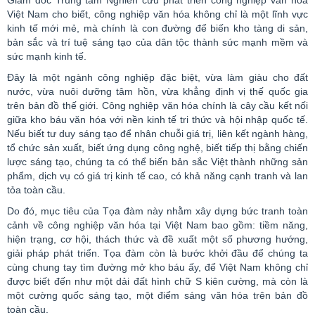
Việt Nam cho biết, công nghiệp văn hóa không chỉ là một lĩnh vực
kinh tế mới mẻ, mà chính là con đường để biến kho tàng di sản,
bản sắc và trí tuệ sáng tạo của dân tộc thành sức mạnh mềm và
sức mạnh kinh tế.
Đây là một ngành công nghiệp đặc biệt, vừa làm giàu cho đất
nước, vừa nuôi dưỡng tâm hồn, vừa khẳng định vị thế quốc gia
trên bản đồ thế giới. Công nghiệp văn hóa chính là cây cầu kết nối
giữa kho báu văn hóa với nền kinh tế tri thức và hội nhập quốc tế.
Nếu biết tư duy sáng tạo để nhân chuỗi giá trị, liên kết ngành hàng,
tổ chức sản xuất, biết ứng dụng công nghệ, biết tiếp thị bằng chiến
lược sáng tạo, chúng ta có thể biến bản sắc Việt thành những sản
phẩm, dịch vụ có giá trị kinh tế cao, có khả năng cạnh tranh và lan
tỏa toàn cầu.
Do đó, mục tiêu của Tọa đàm này nhằm xây dựng bức tranh toàn
cảnh về công nghiệp văn hóa tại Việt Nam bao gồm: tiềm năng,
hiện trạng, cơ hội, thách thức và đề xuất một số phương hướng,
giải pháp phát triển. Tọa đàm còn là bước khởi đầu để chúng ta
cùng chung tay tìm đường mở kho báu ấy, để Việt Nam không chỉ
được biết đến như một dải đất hình chữ S kiên cường, mà còn là
một cường quốc sáng tạo, một điểm sáng văn hóa trên bản đồ
toàn cầu.