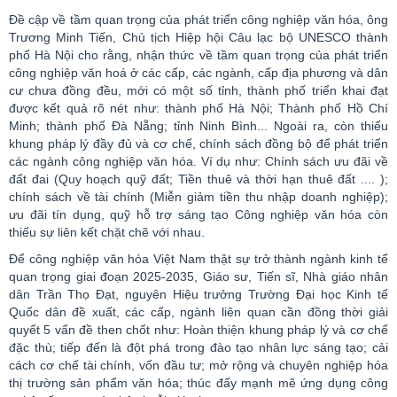
Đề cập về tầm quan trọng của phát triển công nghiệp văn hóa, ông
Trương Minh Tiến, Chủ tịch Hiệp hội Câu lạc bộ UNESCO thành
phố Hà Nội cho rằng, nhận thức về tầm quan trọng của phát triển
công nghiệp văn hoá ở các cấp, các ngành, cấp địa phương và dân
cư chưa đồng đều, mới có một số tỉnh, thành phố triển khai đạt
được kết quả rõ nét như: thành phố Hà Nội; Thành phố Hồ Chí
Minh; thành phố Đà
Nẵng
; tỉnh Ninh Bình... Ngoài ra, còn thiếu
khung pháp lý đầy đủ và cơ chế, chính sách đồng bộ để phát triển
các ngành công nghiệp văn hóa. Ví dụ như: Chính sách ưu đãi về
đất đai (Quy hoạch quỹ đất; Tiền thuê và thời hạn thuê đất .... );
chính sách về tài chính (Miễn giảm tiền thu nhập doanh nghiệp);
ưu đãi tín dụng, quỹ hỗ trợ sáng tạo Công nghiệp văn hóa còn
thiếu sự liên kết chặt chẽ với nhau.
Để công nghiệp văn hóa Việt Nam thật sự trở thành ngành kinh tế
quan trọng giai đoạn 2025-2035, Giáo sư, Tiến sĩ, Nhà giáo nhân
dân Trần Thọ Đạt, nguyên Hiệu trưởng Trường Đại học Kinh tế
Quốc dân đề xuất, các cấp, ngành liên quan cần đồng thời giải
quyết 5 vấn đề then chốt như: Hoàn thiện khung pháp lý và cơ chế
đặc thù; tiếp đến là đột phá trong đào tạo nhân lực sáng tạo; cải
cách cơ chế tài chính, vốn đầu tư; mở rộng và chuyên nghiệp hóa
thị trường sản phẩm văn hóa; thúc đẩy mạnh mẽ ứng dụng công