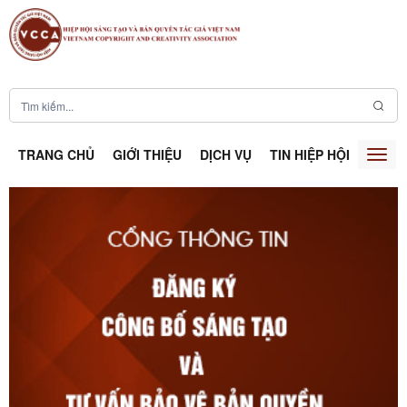
TRANG CHỦ
GIỚI THIỆU
DỊCH VỤ
TIN HIỆP HỘI
SÁNG
Togg
navig