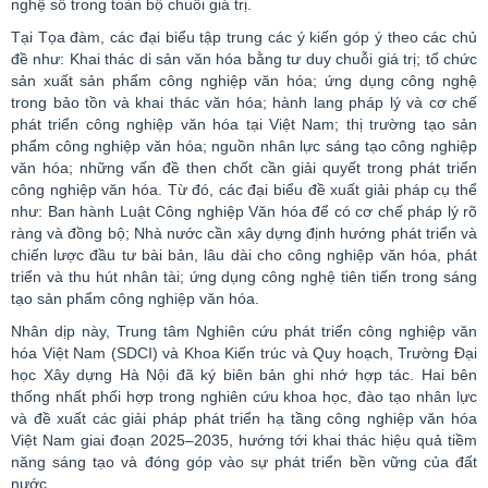
nghệ số trong toàn bộ chuỗi giá trị.
Tại Tọa đàm, các đại biểu tập trung các ý kiến góp ý theo các chủ
đề như: Khai thác di sản văn hóa bằng tư duy chuỗi giá trị; tổ chức
sản xuất sản phẩm công nghiệp văn hóa; ứng dụng công nghệ
trong bảo tồn và khai thác văn hóa; hành lang pháp lý và cơ chế
phát triển công nghiệp văn hóa tại Việt Nam; thị trường tạo sản
phẩm công nghiệp văn hóa; nguồn nhân lực sáng tạo công nghiệp
văn hóa; những vấn đề then chốt cần giải quyết trong phát triển
công nghiệp văn hóa. Từ đó, các đại biểu đề xuất giải pháp cụ thể
như: Ban hành Luật Công nghiệp Văn hóa để có cơ chế pháp lý rõ
ràng và đồng bộ; Nhà nước cần xây dựng định hướng phát triển và
chiến lược đầu tư bài bản, lâu dài cho công nghiệp văn hóa, phát
triển và thu hút nhân tài; ứng dụng công nghệ tiên tiến trong sáng
tạo sản phẩm công nghiệp văn hóa.
Nhân dịp này, Trung tâm Nghiên cứu phát triển công nghiệp văn
hóa Việt Nam (SDCI) và Khoa Kiến trúc và Quy hoạch, Trường Đại
học Xây dựng Hà Nội đã ký biên bản ghi nhớ hợp tác. Hai bên
thống nhất phối hợp trong nghiên cứu khoa học, đào tạo nhân lực
và đề xuất các giải pháp phát triển hạ tầng công nghiệp văn hóa
Việt Nam giai đoạn 2025–2035, hướng tới khai thác hiệu quả tiềm
năng sáng tạo và đóng góp vào sự phát triển bền vững của đất
nước.