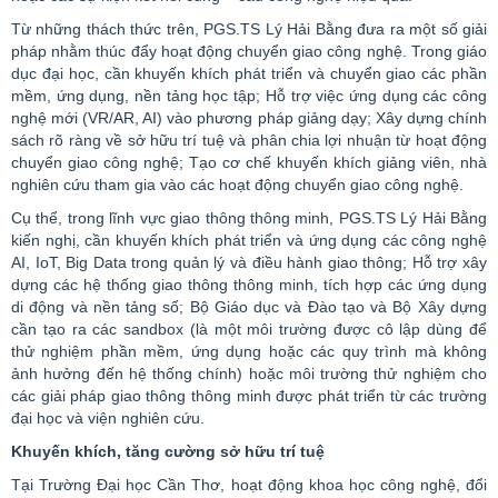
Từ những thách thức trên, PGS.TS Lý Hải Bằng đưa ra một số giải
pháp nhằm thúc đẩy hoạt động chuyển giao công nghệ. Trong giáo
dục đại học, cần khuyến khích phát triển và chuyển giao các phần
mềm, ứng dụng, nền tảng học tập; Hỗ trợ việc ứng dụng các công
nghệ mới (VR/AR, AI) vào phương pháp giảng dạy; Xây dựng chính
sách rõ ràng về sở hữu trí tuệ và phân chia lợi nhuận từ hoạt động
chuyển giao công nghệ; Tạo cơ chế khuyến khích giảng viên, nhà
nghiên cứu tham gia vào các hoạt động chuyển giao công nghệ.
Cụ thể, trong lĩnh vực giao thông thông minh, PGS.TS Lý Hải Bằng
kiến nghị, cần khuyến khích phát triển và ứng dụng các công nghệ
AI, IoT, Big Data trong quản lý và điều hành giao thông; Hỗ trợ xây
dựng các hệ thống giao thông thông minh, tích hợp các ứng dụng
di động và nền tảng số; Bộ Giáo dục và Đào tạo và Bộ Xây dựng
cần tạo ra các sandbox (là một môi trường được cô lập dùng để
thử nghiệm phần mềm, ứng dụng hoặc các quy trình mà không
ảnh hưởng đến hệ thống chính) hoặc môi trường thử nghiệm cho
các giải pháp giao thông thông minh được phát triển từ các trường
đại học và viện nghiên cứu.
Khuyến khích, tăng cường sở hữu trí tuệ
Tại Trường Đại học Cần Thơ, hoạt động khoa học công nghệ, đổi