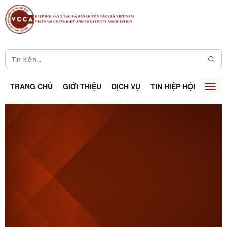
TRANG CHỦ
GIỚI THIỆU
DỊCH VỤ
TIN HIỆP HỘI
SÁNG
Togg
navig