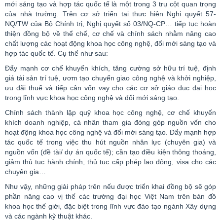
mới sáng tạo và hợp tác quốc tế là một trong 3 trụ cột quan trọng
của nhà trường. Trên cơ sở triển tại thực hiện Nghị quyết 57-
NQ/TW của Bộ Chính trị, Nghị quyết số 03/NQ-CP… tiếp tục hoàn
thiện đồng bộ về thể chế, cơ chế và chính sách nhằm nâng cao
chất lượng các hoạt động khoa học công nghệ, đổi mới sáng tạo và
hợp tác quốc tế. Cụ thể như sau:
Đẩy mạnh cơ chế khuyến khích, tăng cường sở hữu trí tuệ, định
giá tài sản trí tuệ, ươm tạo chuyển giao công nghệ và khởi nghiệp,
ưu đãi thuế và tiếp cận vốn vay cho các cơ sở giáo dục đại học
trong lĩnh vực khoa học công nghệ và đổi mới sáng tạo.
Chính sách thành lập quỹ khoa học công nghệ, cơ chế khuyến
khích doanh nghiệp, cá nhân tham gia đóng góp nguồn vốn cho
hoạt động khoa học công nghệ và đổi mới sáng tạo. Đẩy mạnh hợp
tác quốc tế trong việc thu hút nguồn nhân lực (chuyên gia) và
nguồn vốn (đề tài/ dự án quốc tế); cần tạo điều kiện thông thoáng,
giảm thủ tục hành chính, thủ tục cấp phép lao động, visa cho các
chuyên gia…
Như vậy, những giải pháp trên nếu được triển khai đồng bộ sẽ góp
phần nâng cao vị thế các trường đại học Việt Nam trên bản đồ
khoa học
thế giới
, đặc biệt trong lĩnh vực đào tạo ngành Xây dựng
và các ngành kỹ thuật khác.