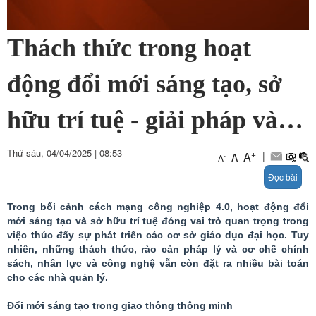
Thách thức trong hoạt
động đổi mới sáng tạo, sở
hữu trí tuệ - giải pháp và
kiến nghị
Thứ sáu, 04/04/2025
|
08:53
+
|
A
A
-
A
Đọc bài
Trong bối cảnh cách mạng công nghiệp 4.0, hoạt động đổi
mới sáng tạo và sở hữu trí tuệ đóng vai trò quan trọng trong
việc thúc đẩy sự phát triển các cơ sở giáo dục đại học. Tuy
nhiên, những thách thức, rào cản pháp lý và cơ chế chính
sách, nhân lực và công nghệ vẫn còn đặt ra nhiều bài toán
cho các nhà quản lý.
Đổi mới sáng tạo trong giao thông thông minh