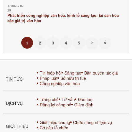
THÁNG 07
29
Phát triển công nghiệp văn hóa, kinh tế sáng tạo, tài sản hóa
các giá trị văn hóa
1
2
3
4
5
Tin hiệp hội
Sáng tạo
Bản quyền tác giả
Pháp luật
Sở hữu trí tuệ
TIN TỨC
Công nghiệp văn hóa
Trang chủ
Tư vấn
Đào tạo
DỊCH VỤ
Đăng ký công bố
Giám định
Giới thiệu chung
Chức năng nhiệm vụ
GIỚI THIỆU
Cơ cấu tổ chức