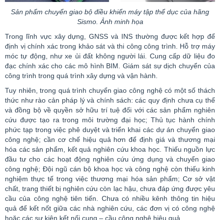
Sản phẩm chuyển giao bộ điều khiển máy tập thể dục của hãng
Sismo. Ảnh minh họa
Trong lĩnh vực xây dựng, GNSS và INS thường được kết hợp để
định vị chính xác trong khảo sát và thi công công trình. Hỗ trợ máy
móc tự động, như xe ủi đất không người lái. Cung cấp dữ liệu đo
đạc chính xác cho các mô hình BIM. Giám sát sự dịch chuyển của
công trình trong quá trình xây dựng và vận hành.
Tuy nhiên, trong quá trình chuyển giao công nghệ có một số thách
thức như rào cản pháp lý và chính sách: các quy định chưa cụ thể
và đồng bộ về quyền sở hữu trí tuệ đối với các sản phẩm nghiên
cứu được tạo ra trong môi trường đại học; Thủ tục hành chính
phức tạp trong việc phê duyệt và triển khai các dự án chuyển giao
công nghệ; cần cơ chế hiệu quả hơn để định giá và thương mại
hóa các sản phẩm, kết quả nghiên cứu khoa học. Thiếu nguồn lực
đầu tư cho các hoạt động nghiên cứu ứng dụng và chuyển giao
công nghệ; Đội ngũ cán bộ khoa học và công nghệ còn thiếu kinh
nghiệm thực tế trong việc thương mại hóa sản phẩm; Cơ sở vật
chất, trang thiết bị nghiên cứu còn lạc hậu, chưa đáp ứng được yêu
cầu của công nghệ tiên tiến. Chưa có nhiều kênh thông tin hiệu
quả để kết nốt giữa các nhà nghiên cứu, các đơn vị có công nghệ
hoặc các sự kiện kết nối cung – cầu công nghệ hiệu quả.