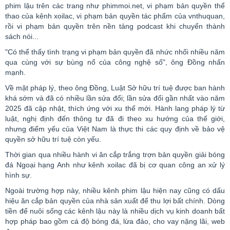
phim lậu trên các trang như
phimmoi
.
net
, vi phạm bản quyền thể
thao của kênh
xoilac
, vi phạm bản quyền tác phẩm của
vnthuquan
,
rồi vi phạm bản quyền trên nền tảng
podcast
khi chuyển thành
sách nói...
"Có thể thấy tình trạng vi phạm bản quyền đã nhức nhối nhiều năm
qua cùng với sự bùng nổ của công nghệ số", ông Đồng nhấn
mạnh.
Về mặt pháp lý, theo ông Đồng, Luật Sở hữu trí tuệ được ban hành
khá sớm và đã có nhiều lần sửa đổi; lần sửa đổi gần nhất vào năm
2025 đã cập nhật, thích ứng với xu thế mới. Hành lang pháp lý từ
luật, nghị định đến thông tư đã đi theo xu hướng của thế giới,
nhưng điểm yếu của Việt Nam là thực thi các quy định về bảo vệ
quyền sở hữu trí tuệ còn yếu.
Thời gian qua nhiều hành vi ăn cắp trắng trợn bản quyền giải bóng
đá Ngoại hạng Anh như kênh
xoilac
đã bị cơ quan công an xử lý
hình sự.
Ngoài trường hợp này, nhiều kênh phim lậu hiện nay cũng có dấu
hiệu ăn cắp bản quyền của nhà sản xuất để thu lợi bất chính. Dòng
tiền để nuôi sống các kênh lậu này là nhiều dịch vụ kinh doanh bất
hợp pháp bao gồm cá độ bóng đá, lừa đảo, cho vay nặng lãi, web