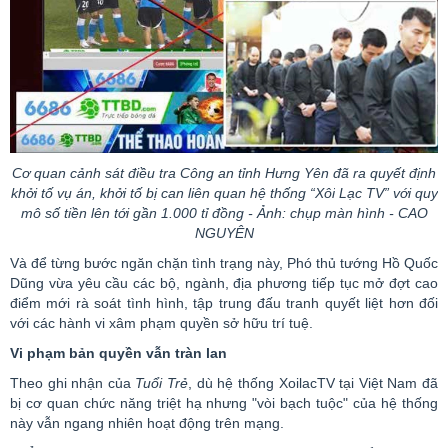
Cơ quan cảnh sát điều tra Công an tỉnh Hưng Yên đã ra quyết định
khởi tố vụ án, khởi tố bị can liên quan hệ thống
“Xôi
Lạc TV” với quy
mô số tiền lên tới gần 1.000 tỉ đồng - Ảnh: chụp màn hình - CAO
NGUYÊN
Và để từng bước ngăn chặn tình trạng này, Phó thủ tướng Hồ Quốc
Dũng vừa yêu cầu các bộ, ngành, địa phương tiếp tục mở đợt cao
điểm mới rà soát tình hình, tập trung đấu tranh quyết liệt hơn đối
với các hành vi xâm phạm quyền
sở hữu trí tuệ
.
Vi phạm bản quyền vẫn tràn lan
Theo ghi nhận của
Tuổi Trẻ
, dù hệ thống
XoilacTV
tại Việt Nam đã
bị cơ quan chức năng triệt hạ nhưng "vòi bạch tuộc" của hệ thống
này vẫn ngang nhiên hoạt động trên mạng.