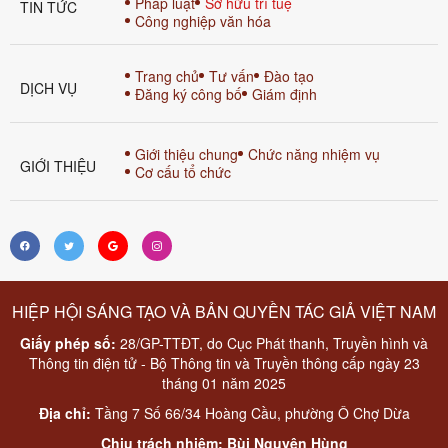
Pháp luật
Sở hữu trí tuệ
TIN TỨC
Công nghiệp văn hóa
Trang chủ
Tư vấn
Đào tạo
DỊCH VỤ
Đăng ký công bố
Giám định
Giới thiệu chung
Chức năng nhiệm vụ
GIỚI THIỆU
Cơ cấu tổ chức
HIỆP HỘI SÁNG TẠO VÀ BẢN QUYỀN TÁC GIẢ VIỆT NAM
Giấy phép số:
28/GP-TTĐT, do Cục Phát thanh, Truyền hình và
Thông tin điện tử - Bộ Thông tin và Truyền thông cấp ngày 23
tháng 01 năm 2025
Địa chỉ:
Tầng 7 Số 66/34 Hoàng Cầu, phường Ô Chợ Dừa
Chịu trách nhiệm: Bùi Nguyên Hùng