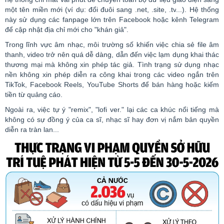
một tên miền mới (ví dụ: đổi đuôi sang .
net
, .
site
, .
tv
...). Hệ thống
này sử dụng các
fanpage
lớn trên
Facebook
hoặc kênh
Telegram
để cập nhật địa chỉ mới cho "khán giả".
Trong lĩnh vực âm nhạc, môi trường số khiến việc chia sẻ
file
âm
thanh,
video
trở nên quá dễ dàng, dẫn đến việc lạm dụng khai thác
thương mại mà không xin phép tác giả. Tình trạng sử dụng nhạc
nền không xin phép diễn ra công khai trong các
video
ngắn trên
TikTok
,
Facebook
Reels
,
YouTube
Shorts
để bán hàng hoặc kiếm
tiền từ quảng cáo.
Ngoài ra, việc tự ý "
remix
", "
lofi
ver
." lại các ca khúc nổi tiếng mà
không có sự đồng ý của ca sĩ, nhạc sĩ hay đơn vị nắm bản quyền
diễn ra tràn lan...