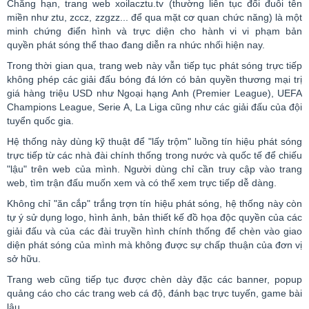
Chẳng hạn, trang web
xoilacztu
.
tv
(thường liên tục đổi đuôi tên
miền như
ztu
,
zccz
,
zzgzz
... để qua mặt cơ quan chức năng) là một
minh chứng điển hình và trực diện cho hành vi vi phạm
bản
quyền
phát sóng thể thao đang diễn ra nhức nhối hiện nay.
Trong thời gian qua, trang web này vẫn tiếp tục phát sóng trực tiếp
không phép các giải đấu bóng đá lớn có bản quyền thương mại trị
giá hàng triệu USD như Ngoại hạng Anh (
Premier
League
), UEFA
Champions
League
,
Serie
A, La
Liga
cũng như các giải đấu của đội
tuyển quốc gia.
Hệ thống này dùng kỹ thuật để "lấy trộm" luồng tín hiệu phát sóng
trực tiếp từ các nhà đài chính thống trong nước và quốc tế để chiếu
"lậu" trên web của mình. Người dùng chỉ cần truy cập vào trang
web, tìm trận đấu muốn xem và có thể xem trực tiếp dễ dàng.
Không chỉ "ăn cắp" trắng trợn tín hiệu phát sóng, hệ thống này còn
tự ý sử dụng
logo
, hình ảnh, bản thiết kế đồ họa độc quyền của các
giải đấu và của các đài truyền hình chính thống để chèn vào giao
diện phát sóng của mình mà không được sự chấp thuận của đơn vị
sở hữu.
Trang web cũng tiếp tục được chèn dày đặc các
banner
,
popup
quảng cáo cho các trang web cá độ, đánh bạc trực tuyến,
game
bài
lậu...