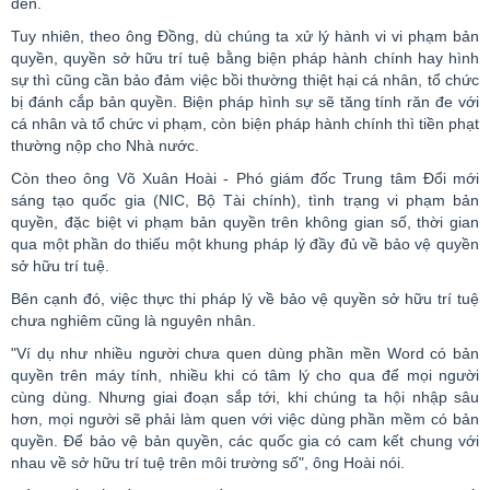
đen.
Tuy nhiên, theo ông Đồng, dù chúng ta xử lý hành vi vi phạm bản
quyền, quyền sở hữu trí tuệ bằng biện pháp hành chính hay hình
sự thì cũng cần bảo đảm việc bồi thường thiệt hại cá nhân, tổ chức
bị đánh cắp bản quyền. Biện pháp hình sự sẽ tăng tính răn đe với
cá nhân và tổ chức vi phạm, còn biện pháp hành chính thì tiền phạt
thường nộp cho Nhà nước.
Còn theo ông Võ Xuân Hoài - Phó giám đốc Trung tâm Đổi mới
sáng tạo quốc gia (NIC, Bộ Tài chính), tình trạng vi phạm bản
quyền, đặc biệt vi phạm bản quyền trên không gian số, thời gian
qua một phần do thiếu một khung pháp lý đầy đủ về bảo vệ quyền
sở hữu trí tuệ.
Bên cạnh đó, việc thực thi pháp lý về bảo vệ quyền sở hữu trí tuệ
chưa nghiêm cũng là nguyên nhân.
"Ví dụ như nhiều người chưa quen dùng phần mền
Word
có bản
quyền trên máy tính, nhiều khi có tâm lý cho qua để mọi người
cùng dùng. Nhưng giai đoạn sắp tới, khi chúng ta hội nhập sâu
hơn, mọi người sẽ phải làm quen với việc dùng phần mềm có bản
quyền. Để bảo vệ bản quyền, các quốc gia có cam kết chung với
nhau về sở hữu trí tuệ trên môi trường số", ông Hoài nói.