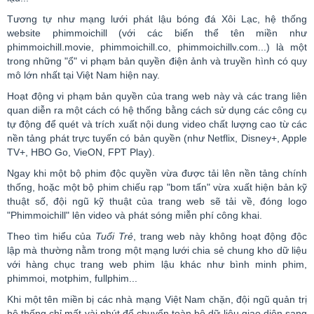
Tương tự như mạng lưới phát lậu bóng đá Xôi Lạc, hệ thống
website
phimmoichill
(với các biến thể tên miền như
phimmoichill
.
movie
,
phimmoichill
.co,
phimmoichillv
.com...) là một
trong những "ổ"
vi phạm bản quyền
điện ảnh và truyền hình có quy
mô lớn nhất tại Việt Nam hiện nay.
Hoạt động vi phạm bản quyền của trang web này và các trang liên
quan diễn ra một cách có hệ thống bằng cách sử dụng các công cụ
tự động để quét và trích xuất nội dung
video
chất lượng cao từ các
nền tảng phát trực tuyến có bản quyền (như
Netflix
,
Disney
+,
Apple
TV+, HBO Go,
VieON
, FPT
Play
).
Ngay khi một bộ phim độc quyền vừa được tải lên nền tảng chính
thống, hoặc một bộ phim chiếu rạp "bom tấn" vừa xuất hiện bản kỹ
thuật số, đội ngũ kỹ thuật của trang web sẽ tải về, đóng
logo
"
Phimmoichill
" lên
video
và phát sóng miễn phí công khai.
Theo tìm hiểu của
Tuổi Trẻ
, trang web này không hoạt động độc
lập mà thường nằm trong một mạng lưới chia sẻ chung kho dữ liệu
với hàng chục trang web phim lậu khác như bình minh phim,
phimmoi
,
motphim
,
fullphim
...
Khi một tên miền bị các nhà mạng Việt Nam chặn, đội ngũ quản trị
hệ thống chỉ mất vài phút để chuyển toàn bộ dữ liệu giao diện sang