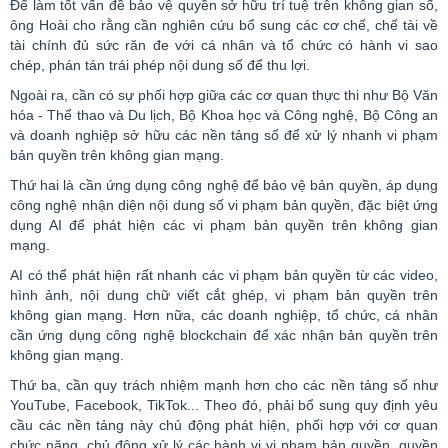
Để làm tốt vấn đề bảo vệ quyền sở hữu trí tuệ trên không gian số,
ông Hoài cho rằng cần nghiên cứu bổ sung các cơ chế, chế tài về
tài chính đủ sức răn đe với cá nhân và tổ chức có hành vi sao
chép, phán tán trái phép nội dung số để thu lợi.
Ngoài ra, cần có sự phối hợp giữa các cơ quan thực thi như Bộ Văn
hóa - Thể thao và Du lịch, Bộ Khoa học và Công nghệ, Bộ Công an
và doanh nghiệp sở hữu các nền tảng số để xử lý nhanh vi phạm
bản quyền trên không gian mạng.
Thứ hai là cần ứng dụng công nghệ để bảo vệ bản quyền, áp dụng
công nghệ nhận diện nội dung số vi phạm bản quyền, đặc biệt ứng
dụng AI để phát hiện các vi phạm bản quyền trên không gian
mạng.
AI có thể phát hiện rất nhanh các vi phạm bản quyền từ các
video
,
hình ảnh, nội dung chữ viết cắt ghép, vi phạm bản quyền trên
không gian mạng. Hơn nữa, các doanh nghiệp, tổ chức, cá nhân
cần ứng dụng công nghệ
blockchain
để xác nhận bản quyền trên
không gian mạng.
Thứ ba, cần quy trách nhiệm mạnh hơn cho các nền tảng số như
YouTube
,
Facebook
,
TikTok
... Theo đó, phải bổ sung quy định yêu
cầu các nền tảng này chủ động phát hiện, phối hợp với cơ quan
chức năng, chủ động xử lý các hành vi vi phạm bản quyền, quyền