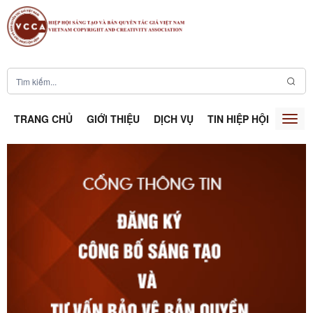
TRANG CHỦ
GIỚI THIỆU
DỊCH VỤ
TIN HIỆP HỘI
SÁNG
Togg
navig